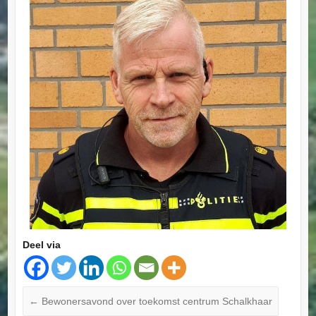
Deel via
←
Bewonersavond over toekomst centrum Schalkhaar