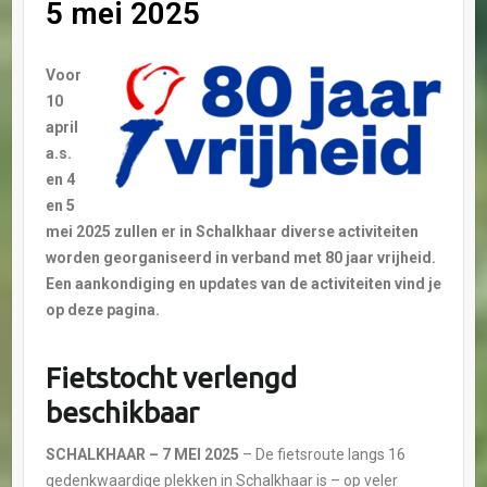
5 mei 2025
Voor
10
april
a.s.
en 4
en 5
mei 2025 zullen er in Schalkhaar diverse activiteiten
worden georganiseerd in verband met 80 jaar vrijheid.
Een aankondiging en updates van de activiteiten vind je
op deze pagina.
Fietstocht verlengd
beschikbaar
SCHALKHAAR – 7 MEI 2025
– De fietsroute langs 16
gedenkwaardige plekken in Schalkhaar is – op veler