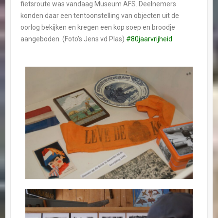
fietsroute was vandaag
Museum AFS
. Deelnemers
konden daar een tentoonstelling van objecten uit de
oorlog bekijken en kregen een kop soep en broodje
aangeboden. (Foto’s Jens vd Plas)
#80jaarvrijheid