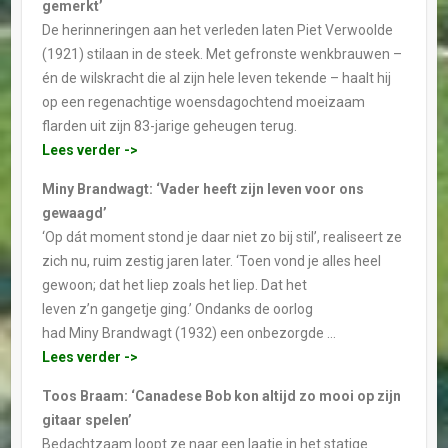
gemerkt’
De herinneringen aan het verleden laten Piet Verwoolde
(1921) stilaan in de steek. Met gefronste wenkbrauwen –
én de wilskracht die al zijn hele leven tekende – haalt hij
op een regenachtige woensdagochtend moeizaam
flarden uit zijn 83-jarige geheugen terug.
Lees verder ->
Miny Brandwagt: ‘Vader heeft zijn leven voor ons
gewaagd’
‘Op dát moment stond je daar niet zo bij stil’, realiseert ze
zich nu, ruim zestig jaren later. ‘Toen vond je alles heel
gewoon; dat het liep zoals het liep. Dat het
leven z’n gangetje ging.’ Ondanks de oorlog
had Miny Brandwagt (1932) een onbezorgde …
Lees verder ->
Toos Braam: ‘Canadese Bob kon altijd zo mooi op zijn
gitaar spelen’
Bedachtzaam loopt ze naar een laatje in het statige