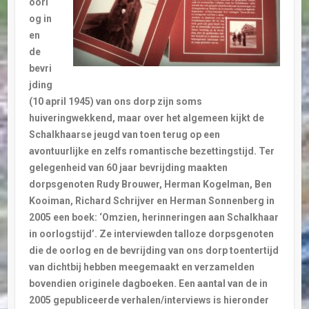
oorl
og in
en
de
bevri
jding
(10 april 1945) van ons dorp zijn soms
huiveringwekkend, maar over het algemeen kijkt de
Schalkhaarse jeugd van toen terug op een
avontuurlijke en zelfs romantische bezettingstijd. Ter
gelegenheid van 60 jaar bevrijding maakten
dorpsgenoten Rudy Brouwer, Herman Kogelman, Ben
Kooiman, Richard Schrijver en Herman Sonnenberg in
2005 een boek: ‘Omzien, herinneringen aan Schalkhaar
in oorlogstijd’. Ze interviewden talloze dorpsgenoten
die de oorlog en de bevrijding van ons dorp toentertijd
van dichtbij hebben meegemaakt en verzamelden
bovendien originele dagboeken. Een aantal van de in
2005 gepubliceerde verhalen/interviews is hieronder