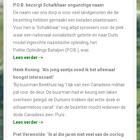
P.O.B. bezorgt Schalkhaar ongunstige naam
De naam van ons dorp is voor veel landgenoten die de
bezetting hebben gemaakt een beladen plaatsnaam.
Voor hen is ‘Schalkhaar’ nog altijd synoniem voor de plek
waar een nationaal-socialistisch getinte en naar Duits
model ingerichte nazistische opleiding, het
Politie Opleidings Bataljon (P.O.B.), was …
Lees verder ->
Henk Koning: ‘Als jong ventje vond ik het allemaal
hoogst interessant’
‘Bij buurman Beekhuis lag ’t lijk van een Canadese militair
pal voor de deur. De buurman had er keurig een laken
overheen gelegd; de Duitsers trokken dat witte doek er
schaamteloos vanaf. Van de bezetter mocht iedereen de
dode Canadees zien. Pure …
Lees verder ->
Piet Verwoolde: ‘In al die jaren niet veel van de oorlog