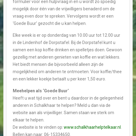
formulier voor een hulpvraag in en u wordt zo spoedig
mogelijk door één van de vrijwilligers benaderd om de
vraag even door te spreken. Vervolgens wordt er een
‘Goede Buur’ gezocht die u kan helpen.
Elke week is er op donderdag van 10.00 uur tot 12.00 uur
in de Lindenhof de Dorpstafel. Bij de Dorpstafel kunt u
samen een kop koffie drinken en spelletjes doen. Gewoon
gezellig met anderen genieten van koffie en wat lekkers.
Het biedt mensen die bijvoorbeeld alleen zijn de
mogelijkheid om anderen te ontmoeten. Voor koffie/thee
en een lekker koekje betaalt u per keer 1,50 euro.
Meehelpen als ‘Goede Buur’
Heeft u wat tijd over en bent u daardoor in de gelegenheid
anderen in Schalkhaar te helpen? Meld u dan via de
website aan als vrijwilliger. Samen staan we sterk om
elkaar te helpen.
De website is te vinden op:
www.schalkhaarhelptelkaar.nl
.
Bellen kan naar: 06-15334650.