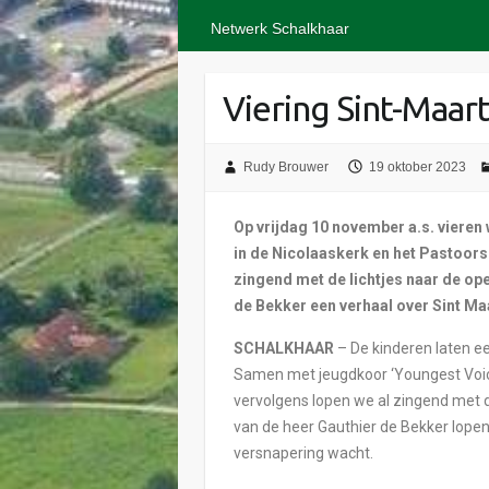
Netwerk Schalkhaar
Viering Sint-Maar
Rudy Brouwer
19 oktober 2023
Op vrijdag 10 november a.s. vieren
in de Nicolaaskerk en het Pastoorsb
zingend met de lichtjes naar de op
de Bekker een verhaal over Sint Maa
SCHALKHAAR
– De kinderen laten ee
Samen met jeugdkoor ‘Youngest Voice
vervolgens lopen we al zingend met de
van de heer Gauthier de Bekker lope
versnapering wacht.