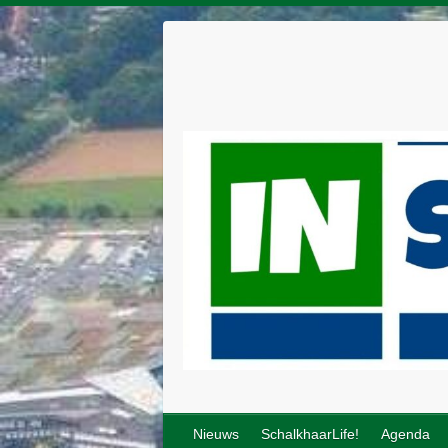
Nieuws
SchalkhaarLife!
Agenda