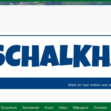
Dorpshuis
Adresboek
Krant
Video
Wijkagent
Overlast