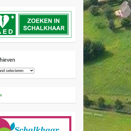
hieven
n