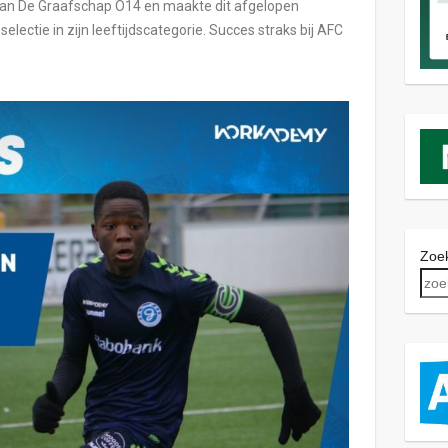
an De Graafschap O14 en maakte dit afgelopen
selectie in zijn leeftijdscategorie. Succes straks bij AFC
Zoek