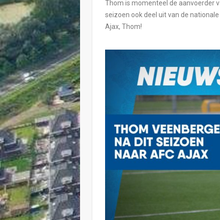
Thom is momenteel de aanvoerder v
seizoen ook deel uit van de nationale 
Ajax, Thom!