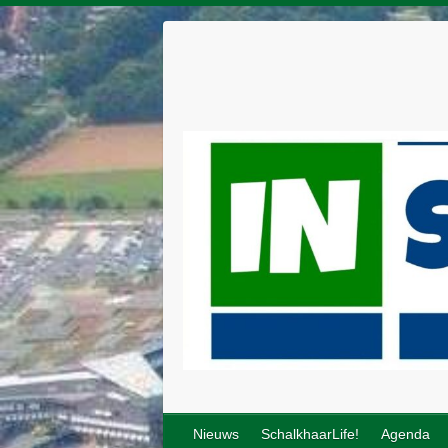
Nieuws
SchalkhaarLife!
Agenda