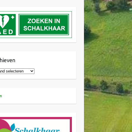
hieven
n