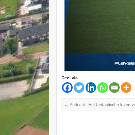
Deel via
←
Podcast: ‘Het fantastische leven va