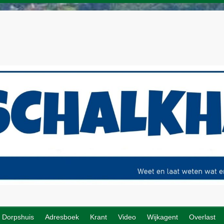
Dorpshuis
Adresboek
Krant
Video
Wijkagent
Overlast