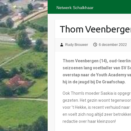
Netwerk Schalkhaar
Thom Veenbergen 
Rudy Brouwer
6 december 2022
Thom Veenbergen (14), oud-leerlin
seizoenen lang voetballer van SV S
overstap naar de Youth Academy va
hij in de jeugd bij De Graafschap.
Ook Thom’s moeder Saskia is opgegro
gezeten. Het gezin woont tegenwoord
voor ’t Hekke, is recent verhuisd na
en voelt zich nog altijd zeer betrokken
redactie over haar kleinzoon!