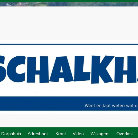
Dorpshuis
Adresboek
Krant
Video
Wijkagent
Overlast