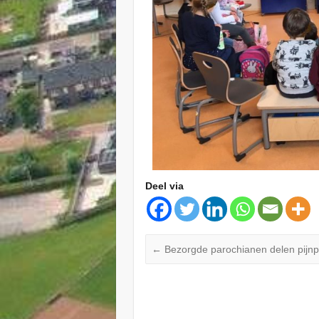
Deel via
←
Bezorgde parochianen delen pijnp