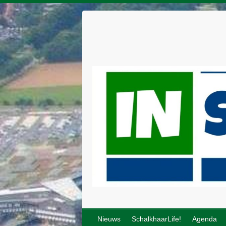
Nieuws
SchalkhaarLife!
Agenda