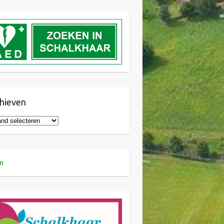
hieven
n