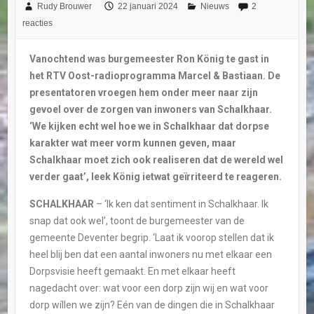
Rudy Brouwer
22 januari 2024
Nieuws
2
reacties
Vanochtend was burgemeester Ron König te gast in
het RTV Oost-radioprogramma Marcel & Bastiaan. De
presentatoren vroegen hem onder meer naar zijn
gevoel over de zorgen van inwoners van Schalkhaar.
‘We kijken echt wel hoe we in Schalkhaar dat dorpse
karakter wat meer vorm kunnen geven, maar
Schalkhaar moet zich ook realiseren dat de wereld wel
verder gaat’, leek
König ietwat geïrriteerd te reageren.
SCHALKHAAR
– ‘Ik ken dat sentiment in Schalkhaar. Ik
snap dat ook wel’, toont de burgemeester van de
gemeente Deventer begrip. ‘Laat ik voorop stellen dat ik
heel blij ben dat een aantal inwoners nu met elkaar een
Dorpsvisie heeft gemaakt. En met elkaar heeft
nagedacht over: wat voor een dorp zijn wij en wat voor
dorp wíllen we zijn? Eén van de dingen die in Schalkhaar