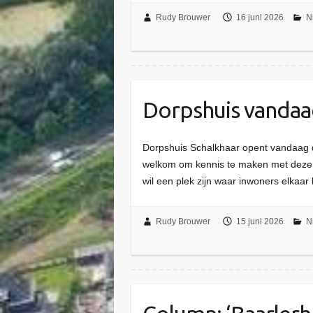
Rudy Brouwer
16 juni 2026
N
Dorpshuis vandaa
Dorpshuis Schalkhaar opent vandaag d
welkom om kennis te maken met deze v
wil een plek zijn waar inwoners elkaar
Rudy Brouwer
15 juni 2026
N