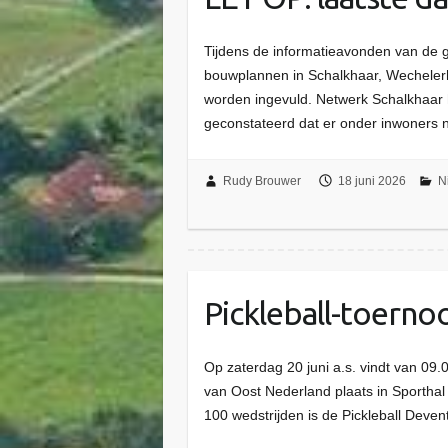
Tijdens de informatieavonden van de g
bouwplannen in Schalkhaar, Wechelerh
worden ingevuld. Netwerk Schalkhaar h
geconstateerd dat er onder inwoners
Rudy Brouwer
18 juni 2026
N
Pickleball-toernoo
Op zaterdag 20 juni a.s. vindt van 09.00
van Oost Nederland plaats in Sporth
100 wedstrijden is de Pickleball Dev