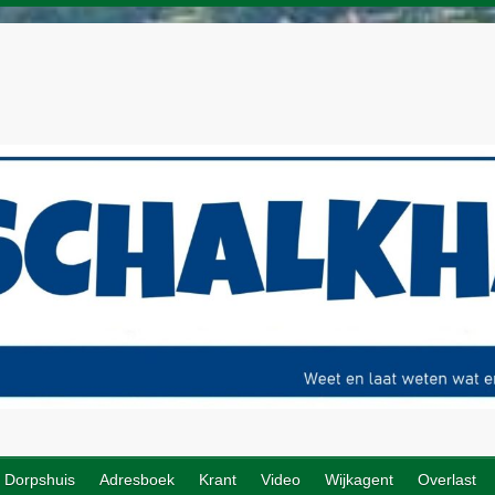
Dorpshuis
Adresboek
Krant
Video
Wijkagent
Overlast