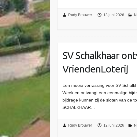
Rudy Brouwer
13 juni 2026
N
SV Schalkhaar ont
VriendenLoterij
Een mooie verrassing voor SV Schalkha
Week en ontvangt een eenmalige bijdr
bijdrage kunnen zij de sloten van de
SCHALKHAAR…
Rudy Brouwer
12 juni 2026
N