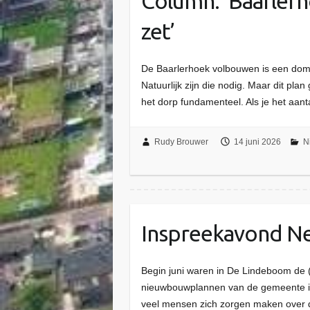
Column: ‘Baarler
zet’
De Baarlerhoek volbouwen is een domm
Natuurlijk zijn die nodig. Maar dit plan
het dorp fundamenteel. Als je het aan
Rudy Brouwer
14 juni 2026
N
Inspreekavond Netw
Begin juni waren in De Lindeboom de 
nieuwbouwplannen van de gemeente in
veel mensen zich zorgen maken over 