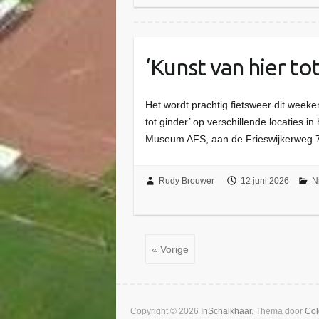
‘Kunst van hier tot
Het wordt prachtig fietsweer dit week
tot ginder’ op verschillende locaties i
Museum AFS, aan de Frieswijkerweg 7 
Rudy Brouwer
12 juni 2026
N
« Vorige
Copyright © 2026
InSchalkhaar
. Thema door
Col