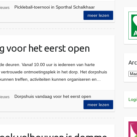
Pickleball-toernooi in Sporthal Schalkhaar
ieuws
meer lezen
g voor het eerst open
Arc
e deuren. Vanaf 10.00 uur is iedereen van harte
ertrouwde ontmoetingsplek in het dorp. Het dorpshuis
A
 kunnen treffen, activiteiten kunnen organiseren en…
r
c
h
Dorpshuis vandaag voor het eerst open
ieuws
Logi
i
meer lezen
e
v
e
n