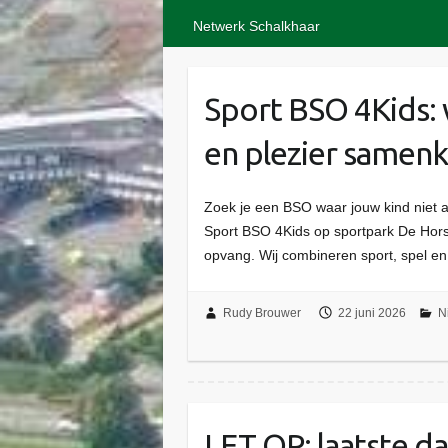
Netwerk Schalkhaar
Sport BSO 4Kids:
en plezier samen
Zoek je een BSO waar jouw kind niet 
Sport BSO 4Kids op sportpark De Hor
opvang. Wij combineren sport, spel en
Rudy Brouwer
22 juni 2026
N
LET OP: laatste d