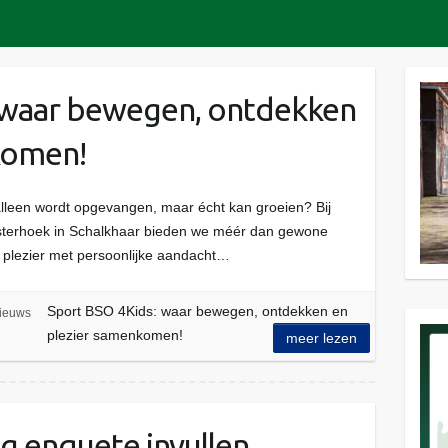
 waar bewegen, ontdekken
komen!
alleen wordt opgevangen, maar écht kan groeien? Bij
sterhoek in Schalkhaar bieden we méér dan gewone
 plezier met persoonlijke aandacht…
Sport BSO 4Kids: waar bewegen, ontdekken en
ieuws
plezier samenkomen!
meer lezen
ag enquete invullen