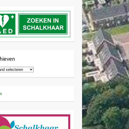
hieven
n