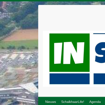
Nieuws
SchalkhaarLife!
Agenda