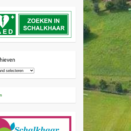
hieven
n