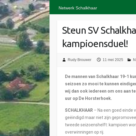
Netwerk Schalkhaar
Steun SV Schalkha
kampioensduel!
Rudy Brouwer
11 mei 2025
N
De mannen van Schalkhaar 19-1 k
seizoen zo mooi te kunnen eindigen
wij dan ook iedereen om ons aan t
uur op De Horsterhoek.
SCHALKHAAR
– Na een goed einde v
geëindigd maar niet zijn gepromove
tweede seizoenshelft: kampioen word
overwinningen op rij.