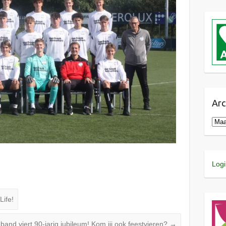
Arc
Logi
Life!
band viert 90-jarig jubileum! Kom jij ook feestvieren?
→