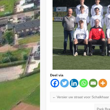
Deel via
←
Versier uw straat voor Schalkhaar 
Park Bra