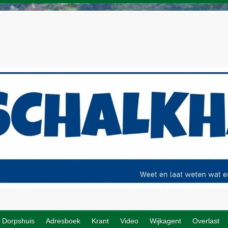
Dorpshuis
Adresboek
Krant
Video
Wijkagent
Overlast