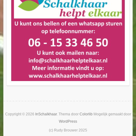
Copyright © 2026
InSchalkhaar
. Thema door
Colorlib
Mogelijk gemaakt door
WordPress
(c) Rudy Brouwer 2025