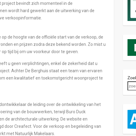
roject bevindt zich momenteel in de
men wordt hard gewerkt aan de uitwerking van de
eve verkoopinformatie.
ste op de hoogte van de officiële start van de verkoop, de
ronden en prijzen zodra deze bekend worden. Zo mist u
 op tijd bij om uw voorkeur door te geven.
 geeft u geen verplichtingen, enkel de zekerheid dat u
oject. Achter De Berghuis staat een team van ervaren
Zoek
 om een kwalitatief en toekomstgericht woonproject te
ontwikkelaar de leiding over de ontwikkeling van het
tvoering van de bouwwerken, terwijl Buro Duck
en de architecturale uitwerking. De website en
 door Creafect. Voor de verkoop en begeleiding van
t met Natuurlijk Makelaars.