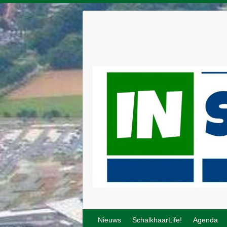
Nieuws
SchalkhaarLife!
Agenda