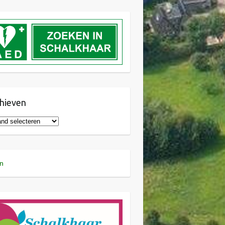
hieven
n