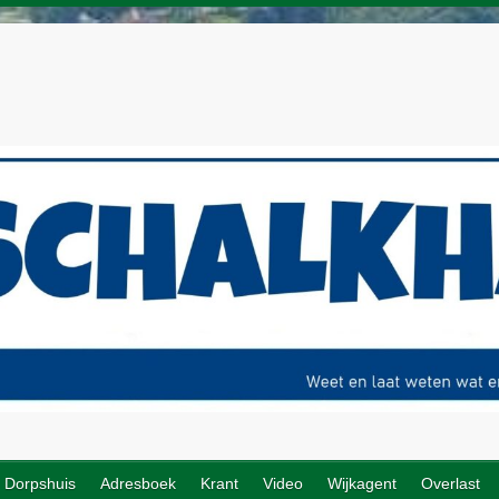
Dorpshuis
Adresboek
Krant
Video
Wijkagent
Overlast