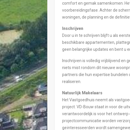
comfort en gemak samenkomen. Het p
voorbereidingsfase. Achter de scher
woningen, de planning en de definiti
Inschrijven
Door u in te schrijven blijft u als eer
beschikbare appartementen, platteg
geen belangrijke updates en bent u er
Inschrijven is volledig vrijblijvend en
niets mist rondom dit nieuwe woonpr
partners die hun expertise bundelen
realiseren.
Natuurlijk Makelaars
Het Vastgoedhuis neemt als vastgoed
project. VD-Bouw staat in voor de ui
verantwoordelijk is voor het ontwerp 
projectcommunicatie worden verzorgd
geïnteresseerden wordt samengewerk