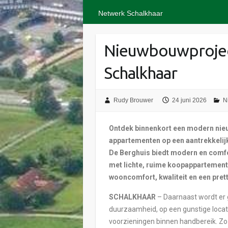
Netwerk Schalkhaar
Nieuwbouwproject
Schalkhaar
Rudy Brouwer
24 juni 2026
N
Ontdek binnenkort een modern nieu
appartementen op een aantrekkelijk
De Berghuis biedt modern en comfo
met lichte, ruime koopappartementen
wooncomfort, kwaliteit en een pre
SCHALKHAAR
– Daarnaast wordt er
duurzaamheid, op een gunstige locati
voorzieningen binnen handbereik. Z