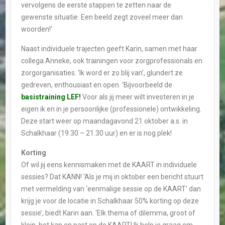
vervolgens de eerste stappen te zetten naar de
gewenste situatie. Een beeld zegt zoveel meer dan
woorden!’
Naast individuele trajecten geeft Karin, samen met haar
collega Anneke, ook trainingen voor zorgprofessionals en
zorgorganisaties. ‘Ik word er zo blij van’, glundert ze
gedreven, enthousiast en open. ‘Bijvoorbeeld de
basistraining LEF!
Voor als jij meer wilt investeren in je
eigen ik en in je persoonlijke (professionele) ontwikkeling.
Deze start weer op maandagavond 21 oktober a.s. in
Schalkhaar (19.30 – 21.30 uur) en er is nog plek!
Korting
Of wil jij eens kennismaken met de KAART in individuele
sessies? Dat KANN! ‘Als je mij in oktober een bericht stuurt
met vermelding van ‘eenmalige sessie op de KAART’ dan
krijg je voor de locatie in Schalkhaar 50% korting op deze
sessie’, biedt Karin aan. ‘Elk thema of dilemma, groot of
klein, het kan en past op de KAART! Ik help je graag om