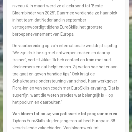
niveau 4. In maart werd ze al gekroond tot ‘Beste
Bloembinder van 2025’. Daarmee verdiende ze haar plek
in het team dat Nederland in september
vertegenwoordigt tijdens EuroSkills, het grootste
beroepenevenement van Europa.
De voorbereiding op zo’n internationale wedstrijd is pittig.
‘We zijn druk bezig met ontwerpen maken en daarop
trainen’, vertelt Jikke. ‘Ik heb contact en train met oud-
deelnemers en dat helpt enorm. Zij weten hoe het er aan
toe gaat en geven handige tips.’ Ook krijgt de
Schalkhaarse ondersteuning van school, haar werkgever
Flora-inn én van een coach met EuroSkills-ervaring. ‘Dat is
superfijn, want die weten precies wat belangrijk is – op
het podium én daarbuiten.’
Van bloem tot bouw, van patisserie tot programmeren
Tijdens EuroSkills strijden jongeren uit heel Europa in 38
verschillende vakgebieden. Van bloemwerk tot