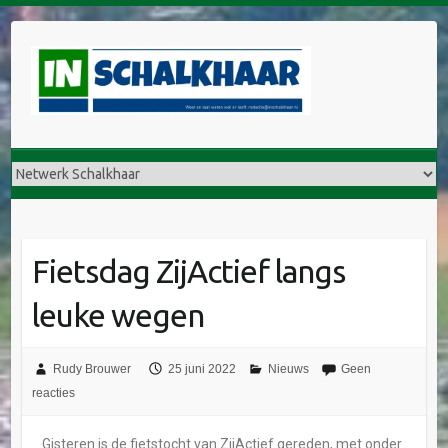
Fietsdag ZijActief langs
leuke wegen
Rudy Brouwer
25 juni 2022
Nieuws
Geen
reacties
Gisteren is de fietstocht van ZijActief gereden, met onder