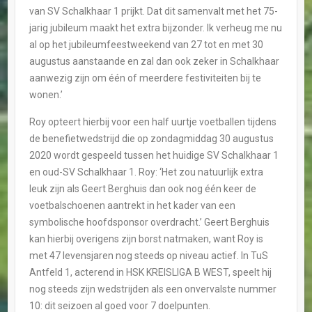
van SV Schalkhaar 1 prijkt. Dat dit samenvalt met het 75-
jarig jubileum maakt het extra bijzonder. Ik verheug me nu
al op het jubileumfeestweekend van 27 tot en met 30
augustus aanstaande en zal dan ook zeker in Schalkhaar
aanwezig zijn om één of meerdere festiviteiten bij te
wonen.’
Roy opteert hierbij voor een half uurtje voetballen tijdens
de benefietwedstrijd die op zondagmiddag 30 augustus
2020 wordt gespeeld tussen het huidige SV Schalkhaar 1
en oud-SV Schalkhaar 1. Roy: ‘Het zou natuurlijk extra
leuk zijn als Geert Berghuis dan ook nog één keer de
voetbalschoenen aantrekt in het kader van een
symbolische hoofdsponsor overdracht.’ Geert Berghuis
kan hierbij overigens zijn borst natmaken, want Roy is
met 47 levensjaren nog steeds op niveau actief. In TuS
Antfeld 1, acterend in HSK KREISLIGA B WEST, speelt hij
nog steeds zijn wedstrijden als een onvervalste nummer
10: dit seizoen al goed voor 7 doelpunten.