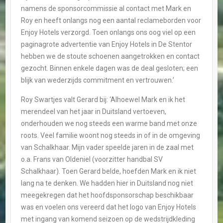
namens de sponsorcommissie al contact met Mark en
Roy en heeft onlangs nog een aantal reclameborden voor
Enjoy Hotels verzorgd. Toen onlangs ons oog viel op een
paginagrote advertentie van Enjoy Hotels in De Stentor
hebben we de stoute schoenen aangetrokken en contact
gezocht. Binnen enkele dagen was de deal gesloten; een
blijk van wederzijds commitment en vertrouwen.’
Roy Swartjes valt Gerard bij: ‘Alhoewel Mark en ik het
merendeel van het jaar in Duitsland vertoeven,
onderhouden we nog steeds een warme band met onze
roots. Veel familie woont nog steeds in of in de omgeving
van Schalkhaar. Mijn vader speelde jaren in de zaal met
o.a. Frans van Oldeniel (voorzitter handbal SV
Schalkhaar). Toen Gerard belde, hoefden Mark en ik niet
lang na te denken. We hadden hier in Duitsland nog niet
meegekregen dat het hoofdsponsorschap beschikbaar
was en voelen ons vereerd dat het logo van Enjoy Hotels
met ingang van komend seizoen op de wedstrijdkleding