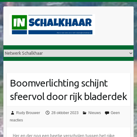
Boomverlichting schijnt
sfeervol door rijk bladerdek
Rudy Brouwer
28 oktober 2023
Nieuws
Geen
reacties
Her en der nog een beetje verscholen tussen het rijke