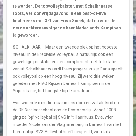
te worden. De topvolleybalster, met Schalkhaarse
roots, verloor vrijdagavond in een best-of-five
finalereeks met 3-1 van Friso Sneek, dat nu voor de
derde achtereenvolgende keer Nederlands Kampioen
is geworden.
SCHALKHAAR –
Maar een tweede plek op het hoogste
niveau, in de Eredivisie Volleybal, is natuurlijk ook een
geweldige prestatie en een compliment met felicitatie
vanuit Schalkhaar waard!
Evie’s jongere zusje Dana speelt
ook volleybal op een hoog niveau. Zij werd drie weken
geleden met RIVO Rijssen Dames 1 kampioen in de
Superdivisie, het hoogste bij de amateurs.
Evie woonde ruim tien jaar in ons dorp en zat als kind op
de RK Nicolaasschool aan de Pastoorsdijk. Vanaf 2008
ging ze ‘op’ volleybal bij SVS in ’t Haarhuus. Evie, wier
moeder Nicole van der Vlag jarenlang in Dames 1 van het
toenmalige SVS Volleybal heeft gespeeld, werd als