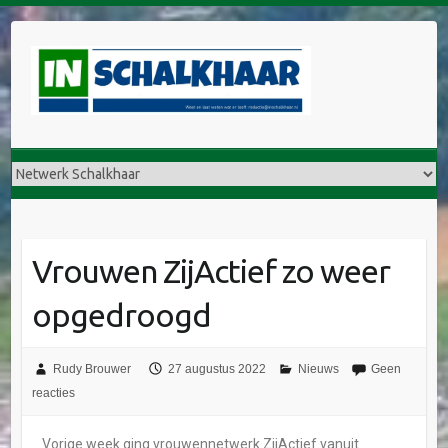
Vrouwen ZijActief zo weer
opgedroogd
Rudy Brouwer
27 augustus 2022
Nieuws
Geen
reacties
Vorige week ging vrouwennetwerk ZijActief vanuit