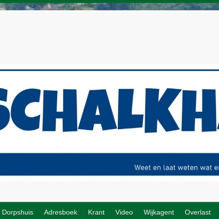
Dorpshuis
Adresboek
Krant
Video
Wijkagent
Overlast