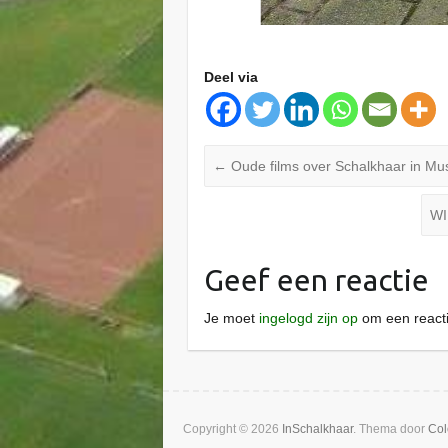
Deel via
←
Oude films over Schalkhaar in M
WI
Geef een reactie
Je moet
ingelogd zijn op
om een reacti
Copyright © 2026
InSchalkhaar
. Thema door
Col