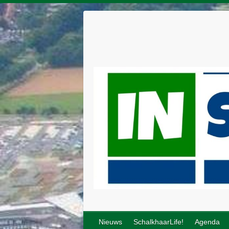
Nieuws
SchalkhaarLife!
Agenda