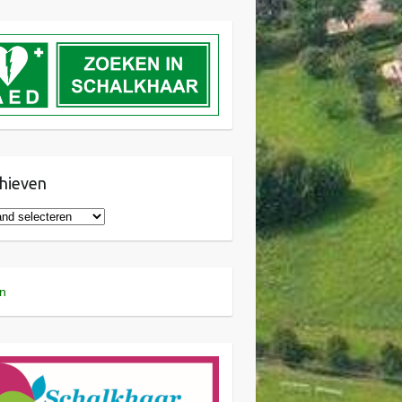
hieven
n