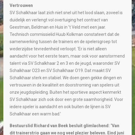
Vertrouwen
SV Schalkhaar laat zich niet snel uit het lood slaan, zoveel is
duidelijk en verlengt vol overtuiging het contract van
Geestman, Beldman en Huis in ’t Veld met een jaar.
Technisch commissielid Huub Kolkman constateert dat de
samenwerking tussen de trainers en de spelersgroep tot
wederzijdse tevredenheid verloopt. ‘Er is niet alleen
aandacht voor het eerste team, maar ook voor aanstormend
talent via SV Schalkhaar 2 en 3 en de jeugd, waaronder SV
Schalkhaar O23 en SV Schalkhaar O19. Dat maakt SV
Schalkhaar sterk en stabiel. We doen geen gekke dingen en
vertrouwen in de kwaliteit en doorstroming van spelers uit
onze jeugdopleiding. Buiten het sportieve aspect kenmerkt
SV Schalkhaar zich ook door een grote saamhorigheid. Voor
iedere speler is aandacht en ook buiten de lijnen is SV
Schalkhaar een warm bad.’
Bestuurslid Richard van Beek besluit glimlachend: ‘Van
dit trainerstrio gaan we nog veel plezier beleven. Eind juni