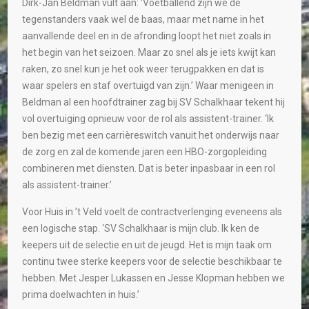
Dirk-Jan Beldman vult aan: ‘Voetballend zijn we de
tegenstanders vaak wel de baas, maar met name in het
aanvallende deel en in de afronding loopt het niet zoals in
het begin van het seizoen. Maar zo snel als je iets kwijt kan
raken, zo snel kun je het ook weer terugpakken en dat is
waar spelers en staf overtuigd van zijn.’ Waar menigeen in
Beldman al een hoofdtrainer zag bij SV Schalkhaar tekent hij
vol overtuiging opnieuw voor de rol als assistent-trainer. ‘Ik
ben bezig met een carrièreswitch vanuit het onderwijs naar
de zorg en zal de komende jaren een HBO-zorgopleiding
combineren met diensten. Dat is beter inpasbaar in een rol
als assistent-trainer.’
Voor Huis in ’t Veld voelt de contractverlenging eveneens als
een logische stap. ‘SV Schalkhaar is mijn club. Ik ken de
keepers uit de selectie en uit de jeugd. Het is mijn taak om
continu twee sterke keepers voor de selectie beschikbaar te
hebben. Met Jesper Lukassen en Jesse Klopman hebben we
prima doelwachten in huis.’