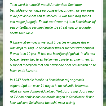
Toen werd ik namelijk vanuit Amsterdam Oost door
bemiddeling van onze parochie uitgezonden naar een adres
in de provincie om aan te sterken. Ik was toen nog steeds
een mager jongetje. En dat werd voor mij toen Schalkhaar, bij
een ontzettend aardige familie. De straat waar zij woonden
heette toen Riele.
Ik kwam uit een gezin met acht broertjes en zusjes dus er
was altijd reuring. In Schalkhaar was er rust en tevredenheid.
Ik was toen 10 jaar. Ik heb een heerlijke tijd gehad. In alle rust
boeken lezen, heb leren fietsen en bijna leren zwemmen. En
ik mocht meerijden met een bevriende boer om schillen op te
halen in de kazerne.
In 1947 heeft die familie uit Schalkhaar mij nogmaals
uitgenodigd om weer 14 dagen in de vakantie te komen.
Altijd als Wim Sonneveld het lied ‘Het Dorp’ zingt door radio
of TV dan denk ik aan die mooie dagen in Schalkhaar. Ik heb
later weleens Schalkhaar bezocht, maar weinig