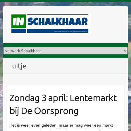
D
o
o
r
g
a
a
n
n
uitje
a
a
r
i
Zondag 3 april: Lentemarkt
n
h
bij De Oorsprong
o
u
d
Het is weer even geleden, maar er mag weer een markt