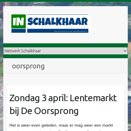
D
o
o
r
g
a
a
n
n
oorsprong
a
a
r
i
Zondag 3 april: Lentemarkt
n
h
bij De Oorsprong
o
u
d
Het is weer even geleden, maar er mag weer een markt