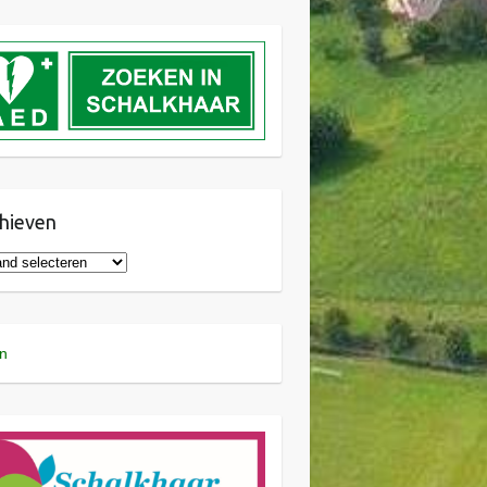
hieven
n