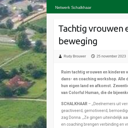
Netwerk Schalkhaar
Tachtig vrouwen e
beweging
Rudy Brouwer
25 november 2023
Ruim tachtig vrouwen en kinderen 
dans- en coaching workshop. Alle 
hun eigen land en afkomst. Zeventie
van Colorful Human, die de bijeenk
SCHALKHAAR
– ,,Deelnemers uit ve
geactiveerd, gemotiveerd, bemoedigd,
zag Donna. ,,Ze gingen uiteindelijk a
en coaching brengen verbinding en v