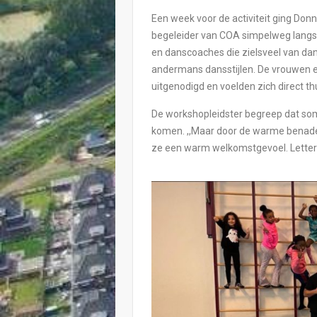
Een week voor de activiteit ging Do
begeleider van COA simpelweg langs 
en danscoaches die zielsveel van da
andermans dansstijlen. De vrouwen 
uitgenodigd en voelden zich direct thu
De workshopleidster begreep dat so
komen. ,,Maar door de warme benade
ze een warm welkomstgevoel. Letterli