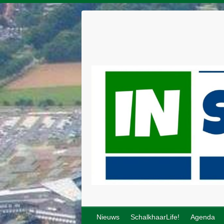
Nieuws
SchalkhaarLife!
Agenda