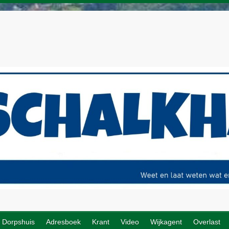
Dorpshuis
Adresboek
Krant
Video
Wijkagent
Overlast