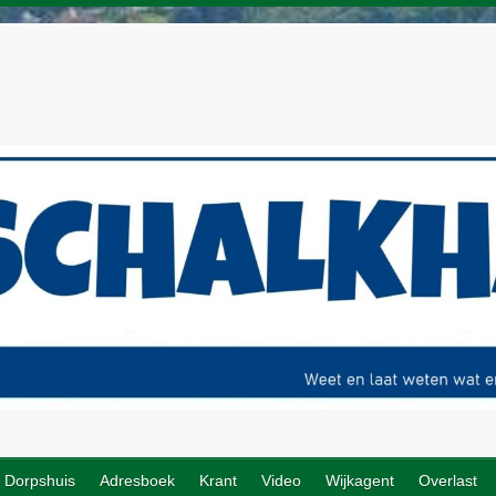
Dorpshuis
Adresboek
Krant
Video
Wijkagent
Overlast