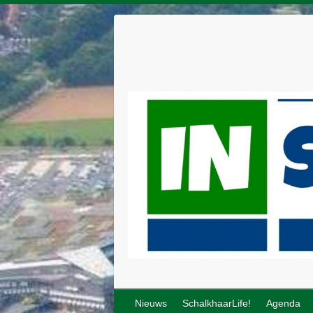
Nieuws
SchalkhaarLife!
Agenda