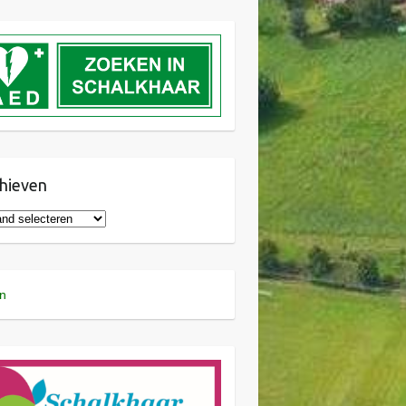
hieven
n