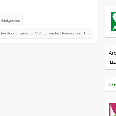
n Brinkgreven
en door ongeval op N348 bij viaduct Avergoorsedijk
→
Arc
Logi