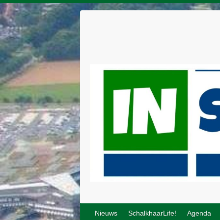
Nieuws
SchalkhaarLife!
Agenda