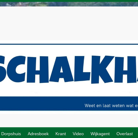
Dorpshuis
Adresboek
Krant
Video
Wijkagent
Overlast