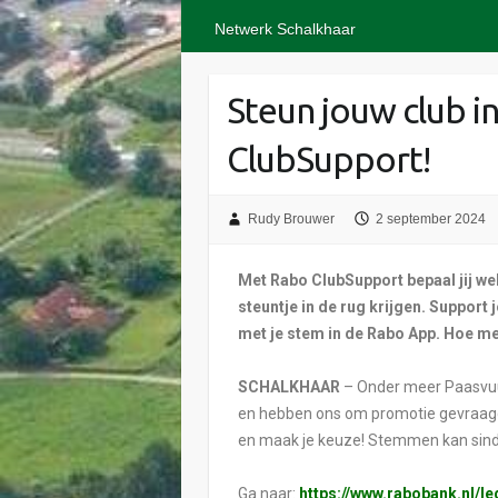
Netwerk Schalkhaar
Steun jouw club i
ClubSupport!
Rudy Brouwer
2 september 2024
Met Rabo ClubSupport bepaal jij wel
steuntje in de rug krijgen. Support
met je stem in de Rabo App. Hoe m
SCHALKHAAR
– Onder meer Paasvuu
en hebben ons om promotie gevraagd. K
en maak je keuze! Stemmen kan sinds
Ga naar:
https://www.rabobank.nl/