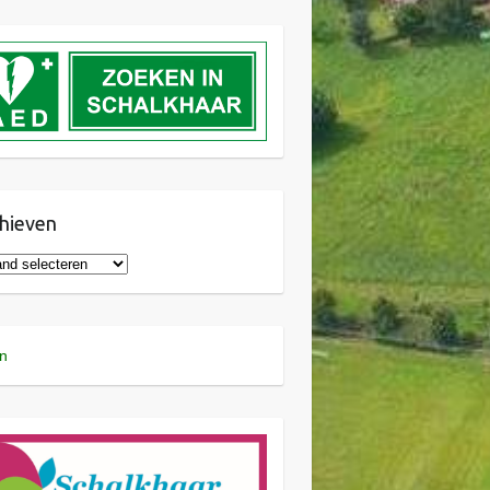
hieven
n