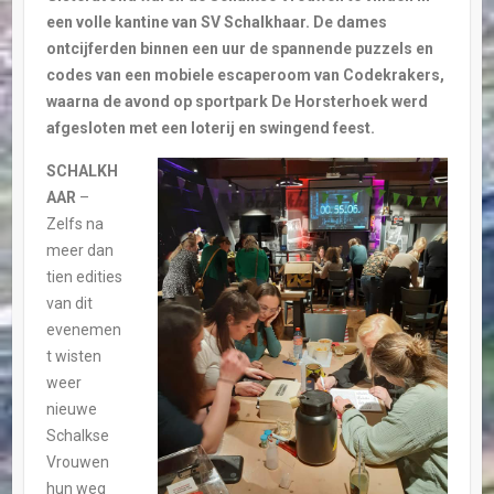
een volle kantine van SV
Schalkhaar. De dames
ontcijferden binnen een uur de spannende puzzels en
codes van een
mobiele escaperoom van Codekrakers,
waarna de avond op sportpark De Horsterhoek werd
afgesloten met een loterij en swingend feest.
SCHALKH
AAR
–
Zelfs na
meer dan
tien edities
van dit
evenemen
t wisten
weer
nieuwe
Schalkse
Vrouwen
hun weg