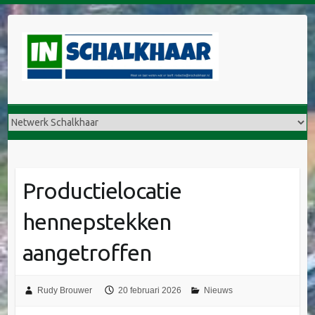
Doorgaan
naar
inhoud
Productielocatie
hennepstekken
aangetroffen
Rudy Brouwer
20 februari 2026
Nieuws