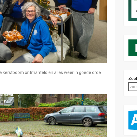
e kerstboom ontmanteld en alles weer in goede orde
Zoek