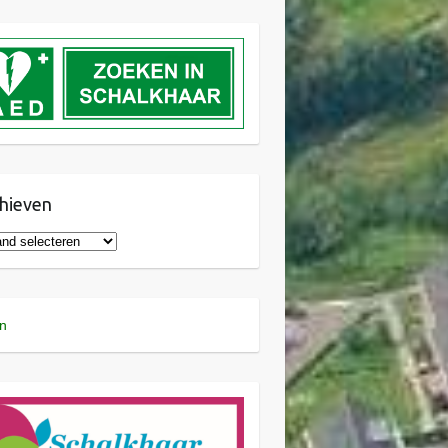
hieven
n