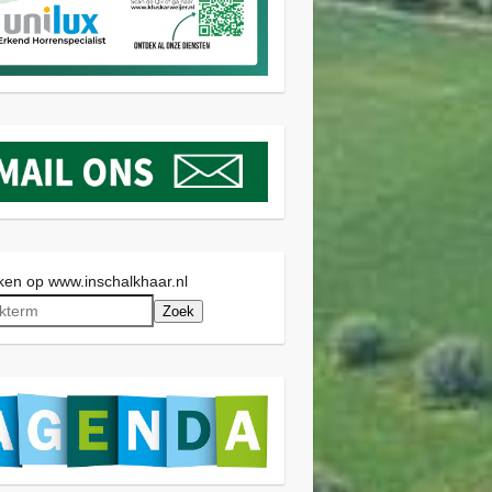
en op www.inschalkhaar.nl
Zoek