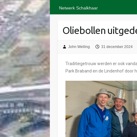
Netwerk Schalkhaar
Oliebollen uitged
John Welling
31 december 2024
Traditiegetrouw werden er ook vanda
Park Braband en de Lindenhof door h