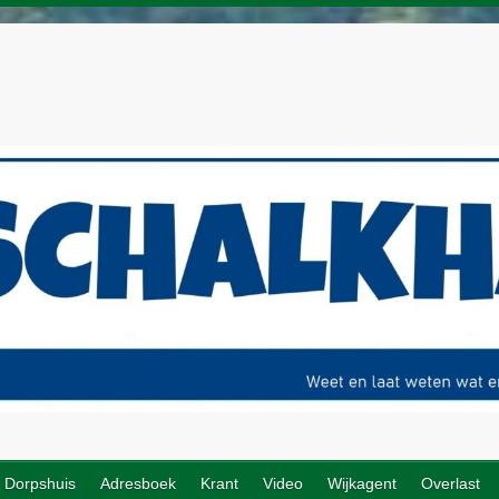
Dorpshuis
Adresboek
Krant
Video
Wijkagent
Overlast