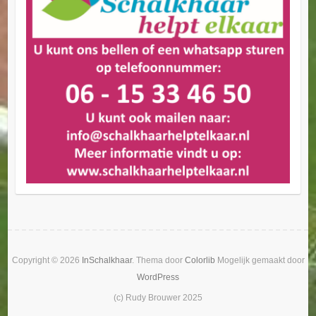
Copyright © 2026
InSchalkhaar
. Thema door
Colorlib
Mogelijk gemaakt door
WordPress
(c) Rudy Brouwer 2025