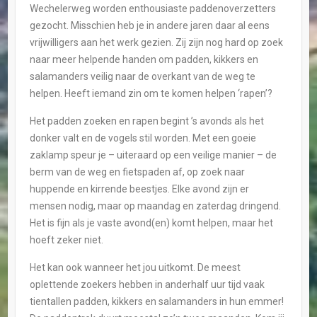
Wechelerweg worden enthousiaste paddenoverzetters
gezocht. Misschien heb je in andere jaren daar al eens
vrijwilligers aan het werk gezien. Zij zijn nog hard op zoek
naar meer helpende handen om padden, kikkers en
salamanders veilig naar de overkant van de weg te
helpen. Heeft iemand zin om te komen helpen ‘rapen’?
Het padden zoeken en rapen begint ’s avonds als het
donker valt en de vogels stil worden. Met een goeie
zaklamp speur je – uiteraard op een veilige manier – de
berm van de weg en fietspaden af, op zoek naar
huppende en kirrende beestjes. Elke avond zijn er
mensen nodig, maar op maandag en zaterdag dringend.
Het is fijn als je vaste avond(en) komt helpen, maar het
hoeft zeker niet.
Het kan ook wanneer het jou uitkomt. De meest
oplettende zoekers hebben in anderhalf uur tijd vaak
tientallen padden, kikkers en salamanders in hun emmer!