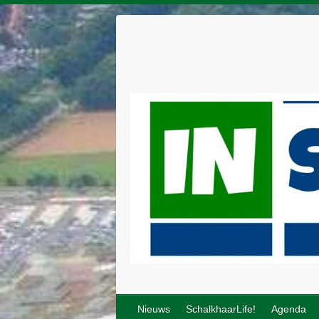
Nieuws
SchalkhaarLife!
Agenda