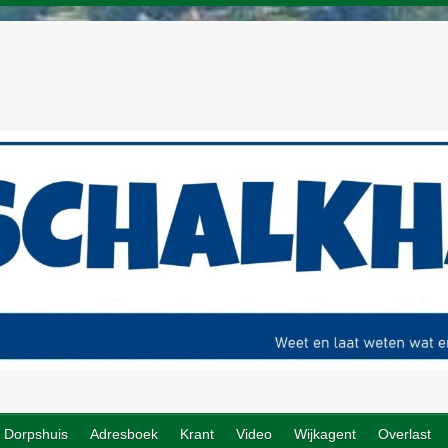
Dorpshuis
Adresboek
Krant
Video
Wijkagent
Overlast