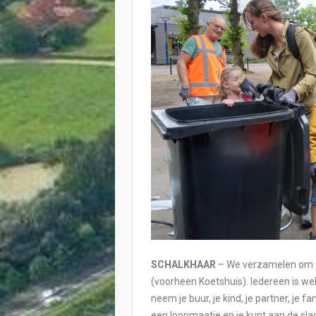
SCHALKHAAR
– We verzamelen om 09.
(voorheen Koetshuis). Iedereen is wel
neem je buur, je kind, je partner, je f
een loopmaatje en je kunt aan de sla