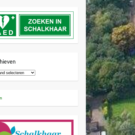
hieven
n