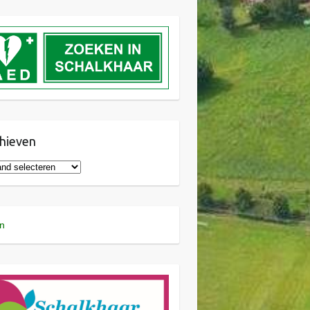
hieven
n