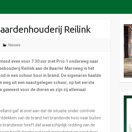
paardenhouderij Reilink
Nieuws
tend even voor 7:30 uur met Prio 1 onderweg naar
enhouderij Reilink aan de Baarler Marsweg in het
ond in een schuur hooi in brand. De eigenaren haalde
n weg uit een naastgelegen schuur, op het eerste
jn geweest voor de dieren en zijn zij allemaal
elland gaf al snel aan dat de situatie onder controle
ntdekken van de brand het brandende hooi naar buiten
 brandweer heeft dat waarschijnlijk redding van de
soon heeft daarbij wel rook ingeademd en werd door