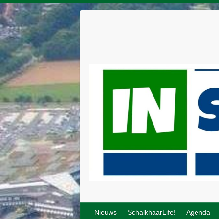
Nieuws
SchalkhaarLife!
Agenda