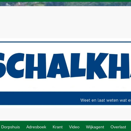
Dorpshuis
Adresboek
Krant
Video
Wijkagent
Overlast