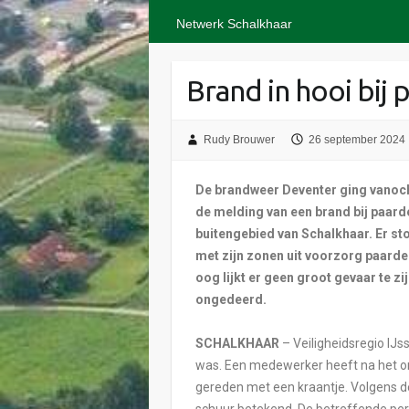
Netwerk Schalkhaar
Brand in hooi bij 
Rudy Brouwer
26 september 2024
De brandweer Deventer ging vanoch
de melding van een brand bij paard
buitengebied van Schalkhaar. Er st
met zijn zonen uit voorzorg paarde
oog lijkt er geen groot gevaar te zi
ongedeerd.
SCHALKHAAR
– Veiligheidsregio IJss
was. Een medewerker heeft na het o
gereden met een kraantje. Volgens de
schuur betekend. De betreffende per