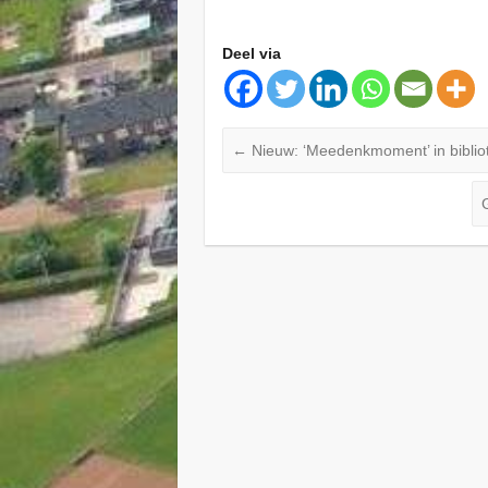
Deel via
←
Nieuw: ‘Meedenkmoment’ in biblio