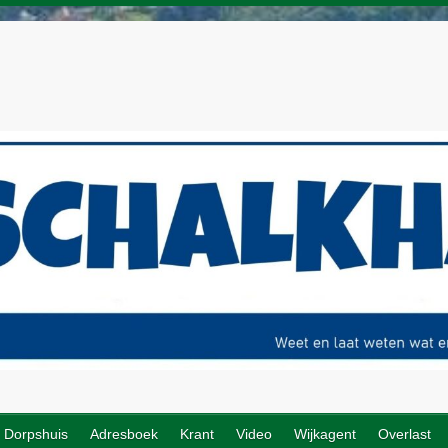
Dorpshuis
Adresboek
Krant
Video
Wijkagent
Overlast