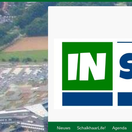
Nieuws
SchalkhaarLife!
Agenda