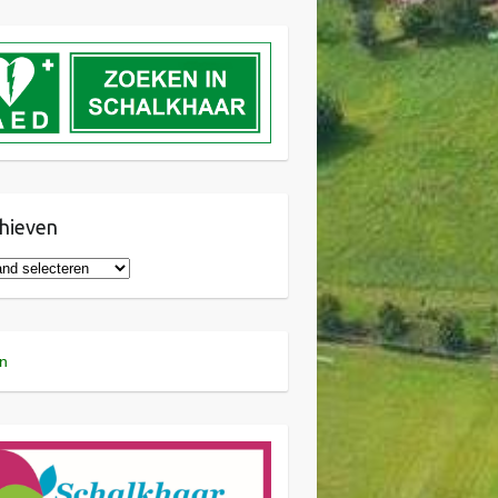
hieven
n