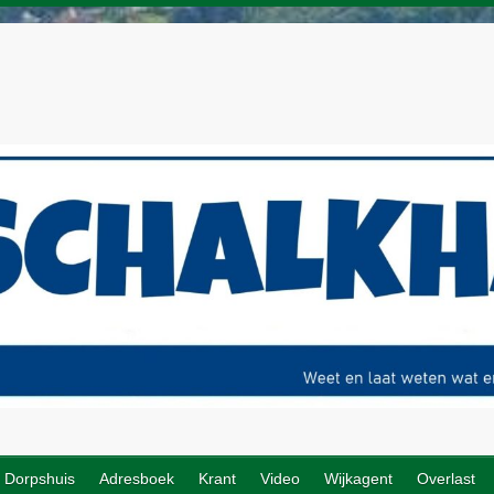
Dorpshuis
Adresboek
Krant
Video
Wijkagent
Overlast