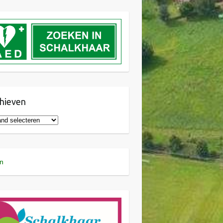
hieven
n