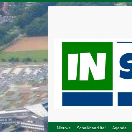
Nieuws
SchalkhaarLife!
Agenda