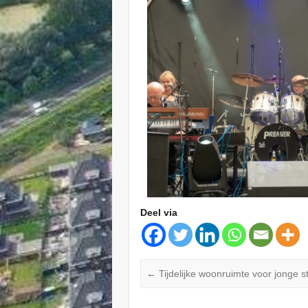
Deel via
←
Tijdelijke woonruimte voor jonge s