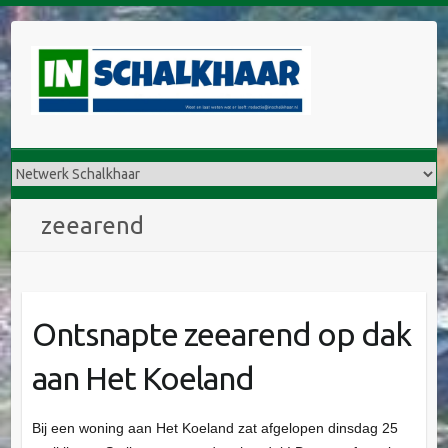
D
o
o
r
g
a
a
n
n
zeearend
a
a
r
i
Ontsnapte zeearend op dak
n
h
aan Het Koeland
o
u
d
Bij een woning aan Het Koeland zat afgelopen dinsdag 25