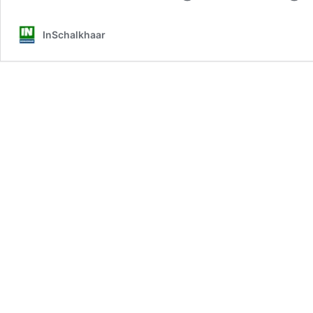
InSchalkhaar